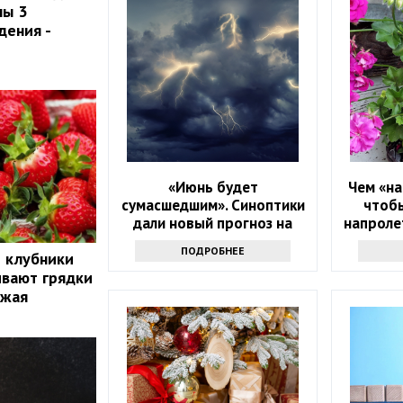
ны 3
дения -
«Июнь будет
Чем «на
сумасшедшим». Синоптики
чтобы
дали новый прогноз на
напролет
начало лета
прос
ПОДРОБНЕЕ
й клубники
ивают грядки
ожая