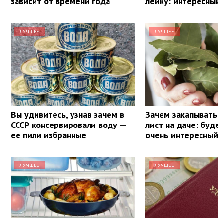
зависит от времени года
лейку: интересны
ЛУЧШЕЕ
ЛУЧШЕЕ
Вы удивитесь, узнав зачем в
Зачем закапывать
СССР консервировали воду —
лист на даче: буд
ее пили избранные
очень интересный
ЛУЧШЕЕ
ЛУЧШЕЕ