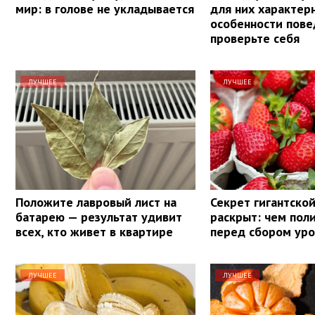
мир: в голове не укладывается
для них характер
особенности пове
проверьте себя
ЛУЧШЕЕ
ЛУЧШЕЕ
Положите лавровый лист на
Секрет гигантско
батарею — результат удивит
раскрыт: чем пол
всех, кто живет в квартире
перед сбором ур
ЛУЧШЕЕ
ЛУЧШЕЕ