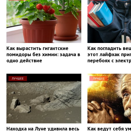
Как вырастить гигантские
Как погладить ве
помидоры без химии: задача в
этот лайфхак при
одно действие
перебоях с элект
ЛУЧШЕЕ
ЛУЧШЕЕ
Находка на Луне удивила весь
Как ведут себя у