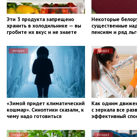
Эти 3 продукта запрещено
Некоторые белор
хранить в холодильнике — вы
существенные над
гробите их вкус и не знаете
пенсиям и ряд льг
ЛУЧШЕЕ
ЛУЧШЕЕ
«Зимой придет климатический
Как одним движе
кошмар». Синоптики сказали, к
с зеркала все раз
чему надо готовиться
эффективный спо
ЛУЧШЕЕ
ЛУЧШЕЕ