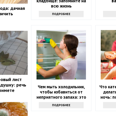
кладбище: запомните на
в
всю жизнь
ода: дачная
личить
ПОДРОБНЕЕ
ровый лист
одушку: речь
Чем мыть холодильник,
Что кат
примете
чтобы избавиться от
делат
неприятного запаха: это
ночь: п
не уксус
на вес
ПОДРОБНЕЕ