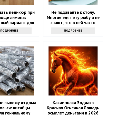
лать педикюр при
Не подавайте к столу.
мощи лимона:
Многие едят эту рыбу и не
ный вариант для
знают, что в ней часто
дома
бывают паразиты
ПОДРОБНЕЕ
ПОДРОБНЕЕ
не выхожу из дома
Какие знаки Зодиака
ольги: китайцы
Красная Огненная Лошадь
ли гениальному
осыплет деньгами в 2026