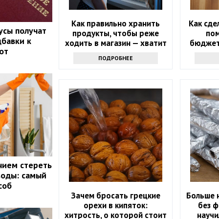
Как правильно хранить
Как сде
усы получат
продукты, чтобы реже
по
бавки к
ходить в магазин — хватит
бюджет
от
надолго
ПОДРОБНЕЕ
нием стереть
воды: самый
соб
Зачем бросать грецкие
Больше 
орехи в кипяток:
без ф
хитрость, о которой стоит
научи