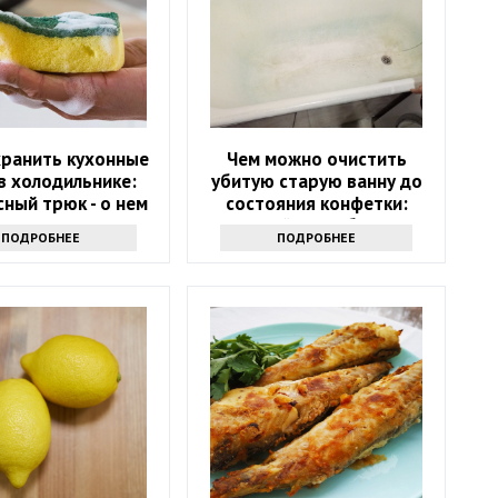
хранить кухонные
Чем можно очистить
в холодильнике:
убитую старую ванну до
ный трюк - о нем
состояния конфетки:
т только самые
дешевый способ спасти
ПОДРОБНЕЕ
ПОДРОБНЕЕ
инутые хозяйки
санузел