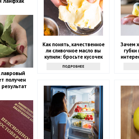
й лайфхак
Как понять, качественное
Зачем 
ли сливочное масло вы
губки 
купили: бросьте кусочек
интерес
продукта именно туда
знаю
ПОДРОБНЕЕ
продв
 лавровый
ет получен
 результат