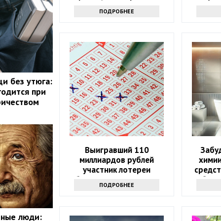
узнать всем
приему 
ПОДРОБНЕЕ
щи без утюга:
годится при
ричеством
Выигравший 110
Забу
миллиардов рублей
химии
участник лотереи
средст
объявился через девять
бели
ПОДРОБНЕЕ
месяцев
мные люди: