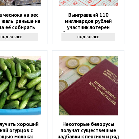
 чеснока на вес
Выигравший 110
: жаль, раньше не
миллиардов рублей
ла её собирать
участник лотереи
объявился через девять
ПОДРОБНЕЕ
ПОДРОБНЕЕ
месяцев
олучить хороший
Некоторые белорусы
жай огурцов с
получат существенные
ощью молока:
надбавки к пенсиям и ряд