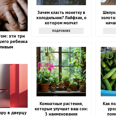
Зачем класть монетку в
Шелуха
холодильник? Лайфхак, о
золота
котором молчат
нача
ПОДРОБНЕЕ
ом: эти три
шего ребенка
тливым
Комнатные растения,
Как п
которые улучшат ваш сон:
уро
юру в дверцу
3 наименования
пом