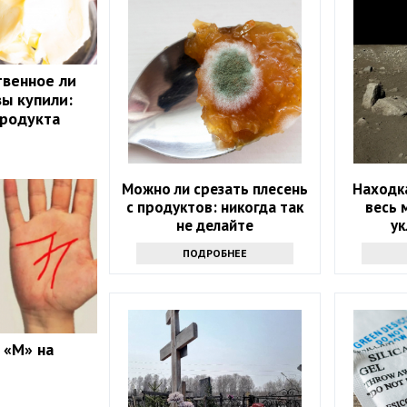
твенное ли
вы купили:
продукта
Можно ли срезать плесень
Находка
с продуктов: никогда так
весь 
не делайте
у
ПОДРОБНЕЕ
 «М» на