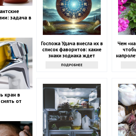
гантские
ии: задача в
Госпожа Удача внесла их в
Чем «на
список фаворитов: какие
чтобы
знаки зодиака ждет
напролет
ошеломительный успех в
прос
ПОДРОБНЕЕ
ближайшие 10 дней
ь кран в
 сиять от