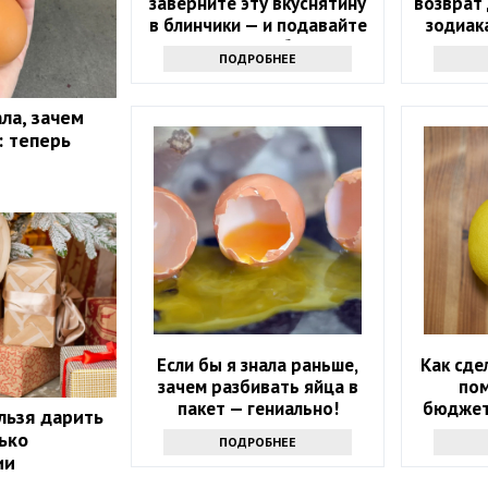
заверните эту вкуснятину
возврат 
в блинчики — и подавайте
зодиак
как главное блюдо
удача в
ПОДРОБНЕЕ
ла, зачем
: теперь
Если бы я знала раньше,
Как сде
зачем разбивать яйца в
по
пакет — гениально!
бюджет
льзя дарить
ько
ПОДРОБНЕЕ
ии