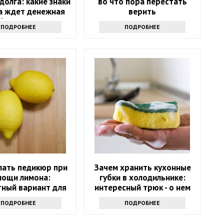
долга: какие знаки
во что пора перестать
а ждет денежная
верить
 ближайшие 5 дней
ПОДРОБНЕЕ
ПОДРОБНЕЕ
лать педикюр при
Зачем хранить кухонные
мощи лимона:
губки в холодильнике:
ный вариант для
интересный трюк - о нем
дома
знают только самые
ПОДРОБНЕЕ
ПОДРОБНЕЕ
продвинутые хозяйки