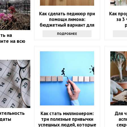
Как сделать педикюр при
Как про
помощи лимона:
за 3 
бюджетный вариант для
дома
ПОДРОБНЕЕ
ть на
ите на всю
ительность
Как стать миллионером:
Для 
 даты
три полезные привычки
асп
успешных людей, которые
секр