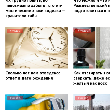
Их трудно понять, но
Что можно и что н
невозможно забыть: кто эти
Рождественский п
мистические знаки зодиака —
подготовиться к 
хранители тайн
ЛУЧШЕЕ
ЛУЧШЕЕ
Сколько лет вам отведено:
Как отстирать тю
ответ в дате рождения
сверкать, даже е
желтый как воск
ЛУЧШЕЕ
ЛУЧШЕЕ