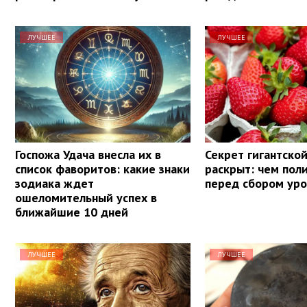
ЛУЧШЕЕ
ЛУЧШЕЕ
Госпожа Удача внесла их в
Секрет гигантско
список фаворитов: какие знаки
раскрыт: чем пол
зодиака ждет
перед сбором ур
ошеломительный успех в
ближайшие 10 дней
ЛУЧШЕЕ
ЛУЧШЕЕ