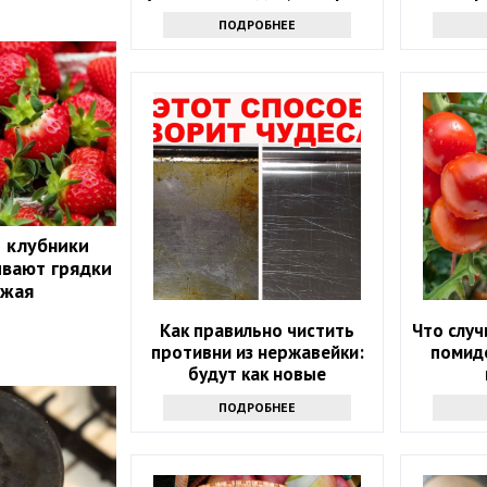
помогут и вам
долг
ПОДРОБНЕЕ
й клубники
ивают грядки
ожая
Как правильно чистить
Что случ
противни из нержавейки:
помидо
будут как новые
ПОДРОБНЕЕ