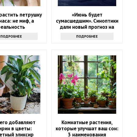
растить петрушку
«Июнь будет
часа: не миф, а
сумасшедшим». Синоптики
реальность
дали новый прогноз на
начало лета
ПОДРОБНЕЕ
ПОДРОБНЕЕ
чего добавляют
Комнатные растения,
ирин в цветы:
которые улучшат ваш сон:
етный эликсир
3 наименования