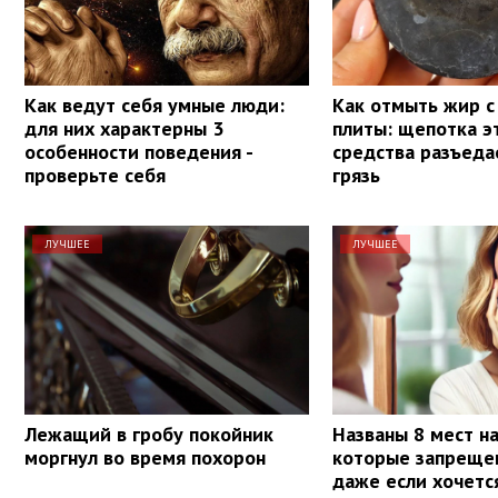
Как ведут себя умные люди:
Как отмыть жир с
для них характерны 3
плиты: щепотка э
особенности поведения -
средства разъед
проверьте себя
грязь
ЛУЧШЕЕ
ЛУЧШЕЕ
Лежащий в гробу покойник
Названы 8 мест на
моргнул во время похорон
которые запрещен
даже если хочетс