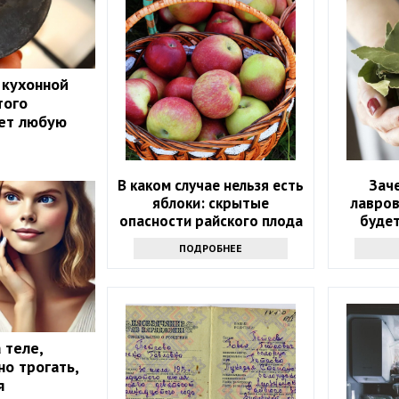
 кухонной
того
ает любую
В каком случае нельзя есть
Зач
яблоки: скрытые
лавров
опасности райского плода
будет
интер
ПОДРОБНЕЕ
 теле,
о трогать,
я