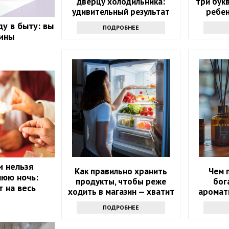
дверцу холодильника:
три бук
удивительный результат
ребен
ду в быту: вы
ПОДРОБНЕЕ
вины
и нельзя
Как правильно хранить
Чем 
нюю ночь:
продукты, чтобы реже
бог
т на весь
ходить в магазин — хватит
аромат
надолго
ПОДРОБНЕЕ