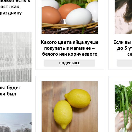
ельзя есть в
ост: как
празднику
Какого цвета яйца лучше
Если вы
покупать в магазине –
до 5 у
белого или коричневого
с
ПОДРОБНЕЕ
ль: будет
сли был