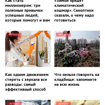
Как стать
«Зимой придет
миллионером: три
климатический
полезные привычки
кошмар». Синоптики
успешных людей,
сказали, к чему надо
которые помогут и вам
готовиться
ЛУЧШЕЕ
ЛУЧШЕЕ
Как одним движением
Что нельзя говорить на
стереть с зеркала все
кладбище: запомните
разводы: самый
на всю жизнь
эффективный способ
ЛУЧШЕЕ
ЛУЧШЕЕ